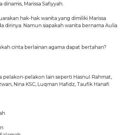
dinamis, Marissa Safiyyah.
rakan hak-hak wanita yang dimiliki Marissa
a dirinya. Namun siapakah wanita bernama Aulia
ah cinta berlainan agama dapat bertahan?
uga pelakon-pelakon lain seperti Hasnul Rahmat,
zwan, Nina KSC, Luqman Hafidz, Taufik Hanafi
yah
an
 Salamah