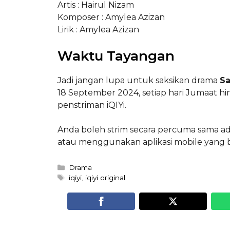
Artis : Hairul Nizam
Komposer : Amylea Azizan
Lirik : Amylea Azizan
Waktu Tayangan
Jadi jangan lupa untuk saksikan drama
Sa
18 September 2024, setiap hari Jumaat h
penstriman iQIYi.
Anda boleh strim secara percuma sama a
atau menggunakan aplikasi mobile yang bo
Categories
Drama
Tags
iqiyi
,
iqiyi original