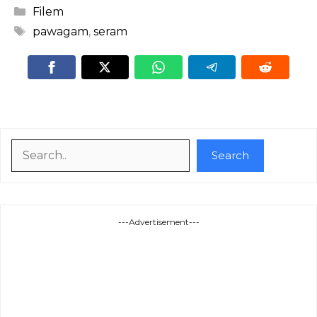
Categories
Filem
Tags
pawagam
,
seram
Search
Search
---Advertisement---