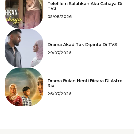
Telefilem Suluhkan Aku Cahaya Di
TV3
05/08/2026
Drama Akad Tak Dipinta Di TV3
29/07/2026
Drama Bulan Henti Bicara Di Astro
Ria
26/07/2026