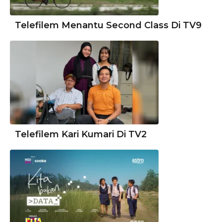
Telefilem Menantu Second Class Di TV9
Telefilem Kari Kumari Di TV2