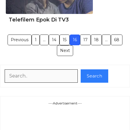
Telefilem Epok Di TV3
Previous
1
…
14
15
16
17
18
…
68
Next
Search
Search
---Advertisement---