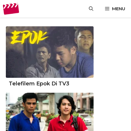
Skip
MENU
to
content
Telefilem Epok Di TV3