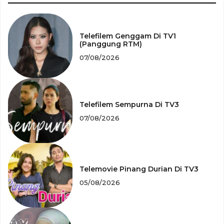
Telefilem Genggam Di TV1
(Panggung RTM)
07/08/2026
Telefilem Sempurna Di TV3
07/08/2026
Telemovie Pinang Durian Di TV3
05/08/2026