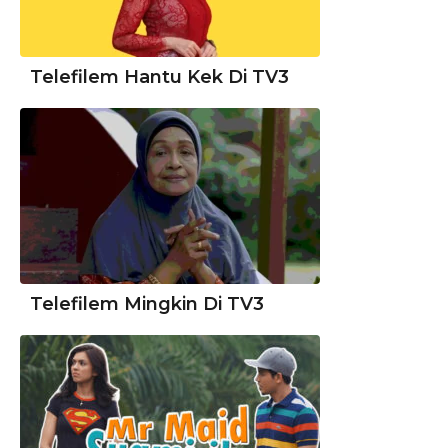
Telefilem Hantu Kek Di TV3
Telefilem Mingkin Di TV3