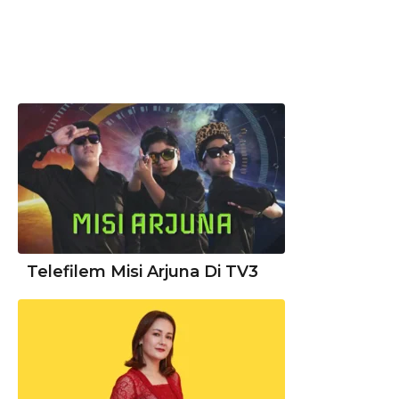
Telefilem Misi Arjuna Di TV3