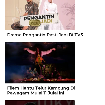
Drama Pengantin Pasti Jadi Di TV3
Filem Hantu Telur Kampung Di
Pawagam Mulai 11 Julai Ini