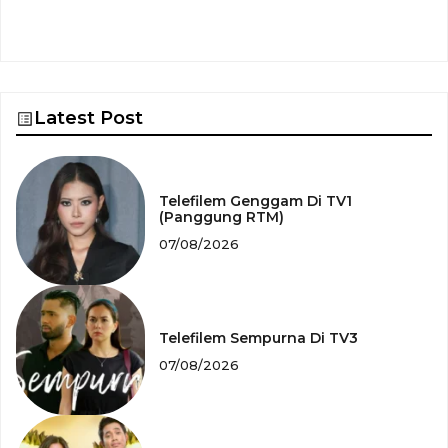
Latest Post
Telefilem Genggam Di TV1
(Panggung RTM)
07/08/2026
Telefilem Sempurna Di TV3
07/08/2026