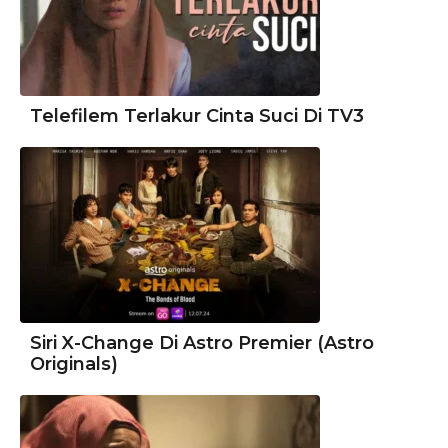
Telefilem Terlakur Cinta Suci Di TV3
Siri X-Change Di Astro Premier (Astro
Originals)