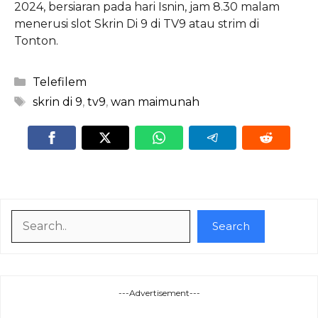
2024, bersiaran pada hari Isnin, jam 8.30 malam
menerusi slot Skrin Di 9 di TV9 atau strim di
Tonton.
Categories
Telefilem
Tags
skrin di 9
,
tv9
,
wan maimunah
Search
Search
---Advertisement---