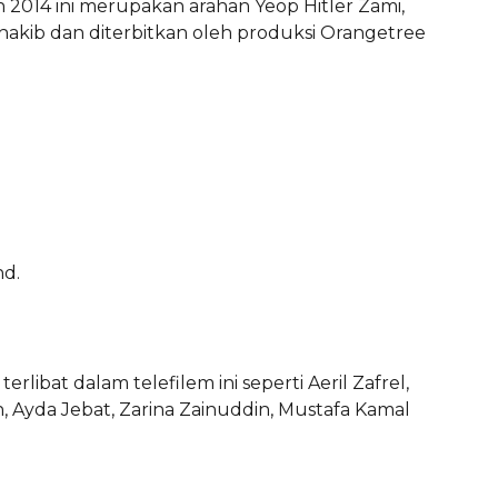
 2014 ini merupakan arahan Yeop Hitler Zami,
Shakib dan diterbitkan oleh produksi Orangetree
hd.
libat dalam telefilem ini seperti Aeril Zafrel,
on, Ayda Jebat, Zarina Zainuddin, Mustafa Kamal