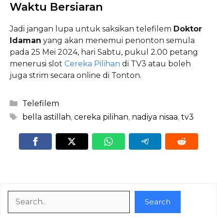
Waktu Bersiaran
Jadi jangan lupa untuk saksikan telefilem
Doktor
Idaman
yang akan menemui penonton semula
pada 25 Mei 2024, hari Sabtu, pukul 2.00 petang
menerusi slot
Cereka Pilihan
di TV3 atau boleh
juga strim secara online di Tonton.
Categories
Telefilem
Tags
bella astillah
,
cereka pilihan
,
nadiya nisaa
,
tv3
Search
Search