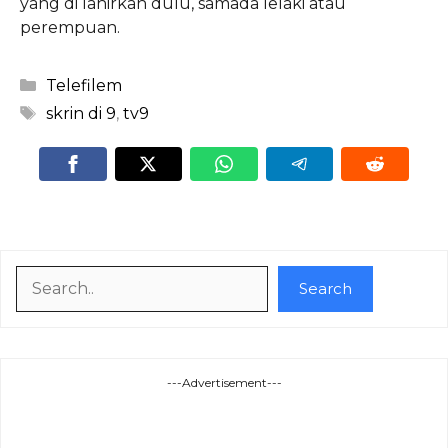
yang di lahirkan dulu, samada lelaki atau
perempuan.
Categories
Telefilem
Tags
skrin di 9
,
tv9
Search
Search
---Advertisement---