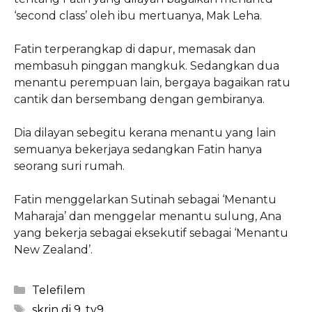
‘second class’ oleh ibu mertuanya, Mak Leha.
Fatin terperangkap di dapur, memasak dan
membasuh pinggan mangkuk. Sedangkan dua
menantu perempuan lain, bergaya bagaikan ratu
cantik dan bersembang dengan gembiranya.
Dia dilayan sebegitu kerana menantu yang lain
semuanya bekerjaya sedangkan Fatin hanya
seorang suri rumah.
Fatin menggelarkan Sutinah sebagai ‘Menantu
Maharaja’ dan menggelar menantu sulung, Ana
yang bekerja sebagai eksekutif sebagai ‘Menantu
New Zealand’.
Categories
Telefilem
Tags
skrin di 9
,
tv9