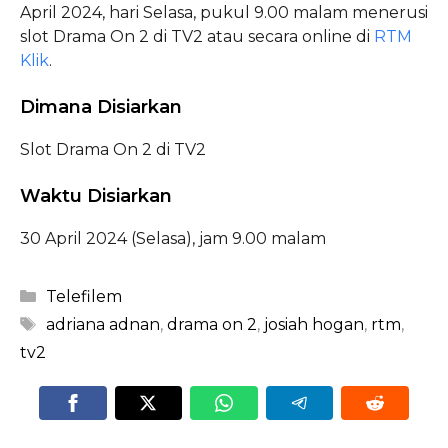
April 2024, hari Selasa, pukul 9.00 malam menerusi
slot Drama On 2 di TV2 atau secara online di
RTM
Klik
.
Dimana Disiarkan
Slot Drama On 2 di TV2
Waktu Disiarkan
30 April 2024 (Selasa), jam 9.00 malam
Categories
Telefilem
Tags
adriana adnan
,
drama on 2
,
josiah hogan
,
rtm
,
tv2