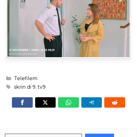
Categories
Telefilem
Tags
skrin di 9
,
tv9
Search