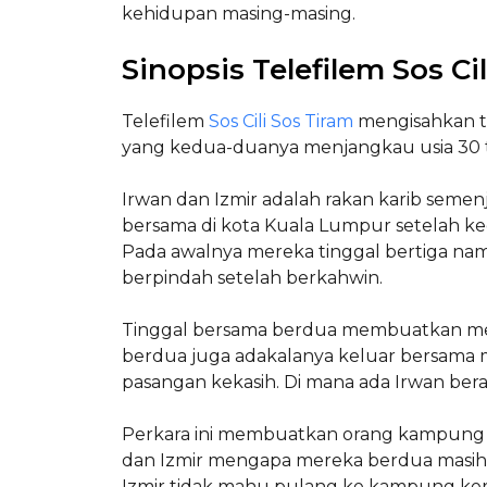
kehidupan masing-masing.
Sinopsis Telefilem Sos Ci
Telefilem
Sos Cili Sos Tiram
mengisahkan te
yang kedua-duanya menjangkau usia 30
Irwan dan Izmir adalah rakan karib semenj
bersama di kota Kuala Lumpur setelah k
Pada awalnya mereka tinggal bertiga na
berpindah setelah berkahwin.
Tinggal bersama berdua membuatkan mer
berdua juga adakalanya keluar bersama 
pasangan kekasih. Di mana ada Irwan berada
Perkara ini membuatkan orang kampung
dan Izmir mengapa mereka berdua masih
Izmir tidak mahu pulang ke kampung ke