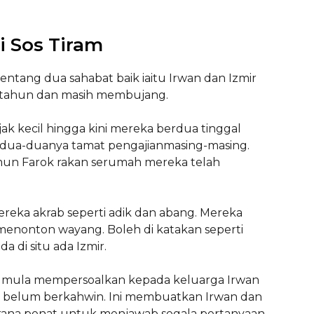
li Sos Tiram
ntang dua sahabat baik iaitu Irwan dan Izmir
 tahun dan masih membujang.
ak kecil hingga kini mereka berdua tinggal
edua-duanya tamat pengajianmasing-masing.
mun Farok rakan serumah mereka telah
eka akrab seperti adik dan abang. Mereka
menonton wayang. Boleh di katakan seperti
 di situ ada Izmir.
 mula mempersoalkan kepada keluarga Irwan
 belum berkahwin. Ini membuatkan Irwan dan
rana penat untuk menjawab segala pertanyaan