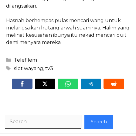
dilangsaikan.
Hasnah berhempas pulas mencari wang untuk
melangsaikan hutang arwah suaminya. Halim yang
melihat kesusahan ibunya itu nekad mencari duit
demi menyara mereka.
Categories
Telefilem
Tags
slot wayang
,
tv3
Search
Search