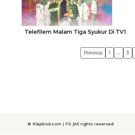
Telefilem Malam Tiga Syukur Di TV1
Previous
1
…
3
© Klapbod.com |
FS
|All rights reserved