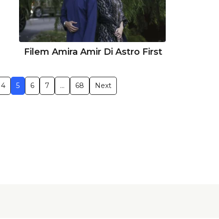
Filem Amira Amir Di Astro First
4
5
6
7
…
68
Next