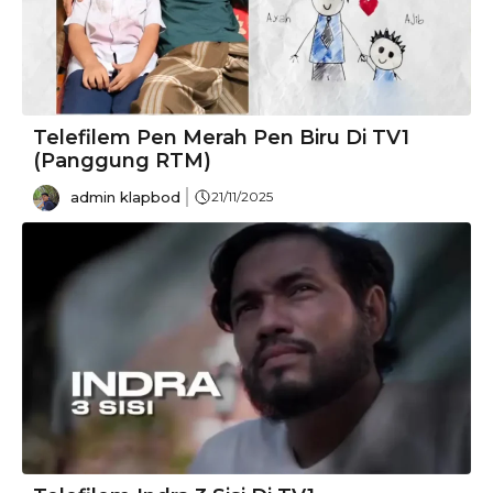
Telefilem Pen Merah Pen Biru Di TV1
(Panggung RTM)
admin klapbod
21/11/2025