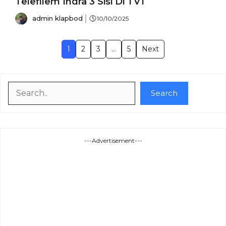
Telefilem Indra 3 Sisi Di TV1
admin klapbod
10/10/2025
1
2
3
…
5
Next
Search
Search
---Advertisement---