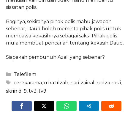
mendiamkan diri dan tidak mahu membantu
siasatan polis.
Baginya, sekiranya pihak polis mahu jawapan
sebenar, Daud boleh meminta pihak polis untuk
membawa kekasihnya sebagai saksi. Pihak polis
mula membuat pencarian tentang kekasih Daud.
Siapakah pembunuh Azali yang sebenar?
Categories
Telefilem
Tags
cerekarama
,
mira filzah
,
nad zainal
,
redza rosli
,
skrin di 9
,
tv3
,
tv9