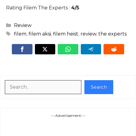
Rating Filem The Experts :
4/5
Categories
Review
Tags
filem
,
filem aksi
,
filem heist
,
review
,
the experts
Search
Search
---Advertisement---