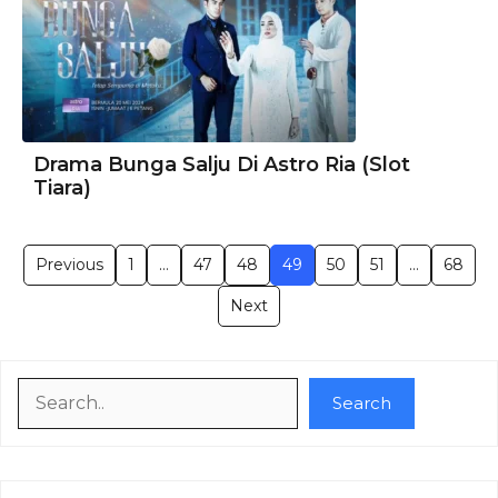
Drama Bunga Salju Di Astro Ria (Slot
Tiara)
Previous
1
…
47
48
49
50
51
…
68
Next
Search
Search